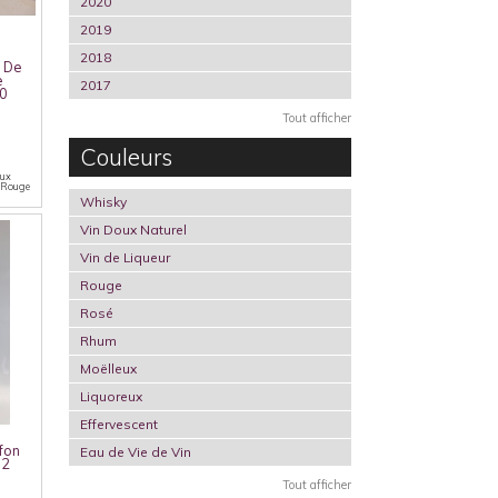
2020
2019
2018
 De
e
2017
00
Tout afficher
Couleurs
aux
n Rouge
Whisky
Vin Doux Naturel
Vin de Liqueur
Rouge
Rosé
Rhum
Moëlleux
Liquoreux
Effervescent
fon
Eau de Vie de Vin
12
Tout afficher