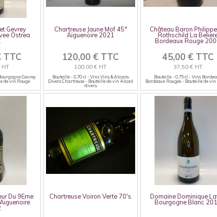
et Gevrey
Chartreuse Jaune Mof 45°
Château Baron Philippe
vee Ostrea
Aiguenoire 2021
Rothschild La Belier
1
Bordeaux Rouge 20
€ TTC
120,00 € TTC
45,00 € TTC
€ HT
100,00 € HT
37,50 € HT
ns Bourgogne Gevrey
Bouteille - 0.70 cl - Vins Vins & Alcools
Bouteille - 0.75 cl - Vins Borde
le de vin Rouge
Divers Chartreuse - Bouteille de vin Alcool
Bordeaux Rouges - Bouteille de vi
divers
eur Du 9Eme
Chartreuse Voiron Verte 70's
Domaine Dominique La
 Aiguenoire
Bourgogne Blanc 20
2