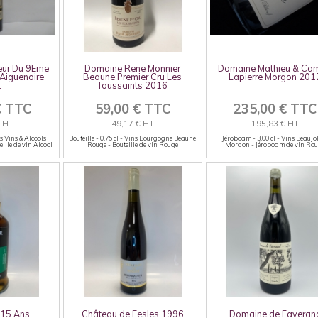
eur Du 9Eme
Domaine Rene Monnier
Domaine Mathieu & Cam
 Aiguenoire
Beaune Premier Cru Les
Lapierre Morgon 201
1
Toussaints 2016
€ TTC
59,00 € TTC
235,00 € TTC
€ HT
49,17 € HT
195,83 € HT
ns Vins & Alcools
Bouteille - 0.75 cl - Vins Bourgogne Beaune
Jéroboam - 3.00 cl - Vins Beaujo
eille de vin Alcool
Rouge - Bouteille de vin Rouge
Morgon - Jéroboam de vin Ro
 15 Ans
Château de Fesles 1996
Domaine de Faveran