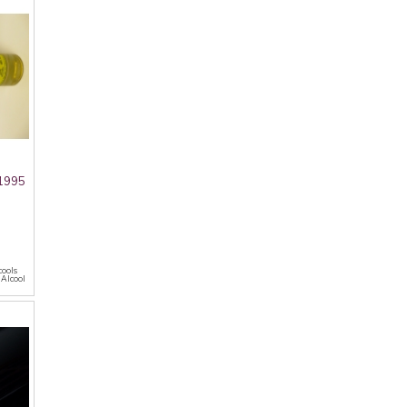
 1995
cools
 Alcool