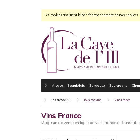
Les cookies assurent le bon fonctionnement de nos services. E
Alsace
Beaujolais
Bordeaux
Bourgogne
Cha
La Cave de l'Ill
Tous nos vins
Vins France
Vins France
Magasin de vente en ligne de vins France à Brunstatt,