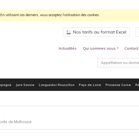
n utilisant ces derniers, vous acceptez l'utilisation des cookies.
Nos tarifs au format Excel
Actualités
Qui sommes nous ?
Contact
mpagne
Jura Savoie
Languedoc Roussillon
Pays de Loire
Provence Corse
Ré
 près de Mulhouse