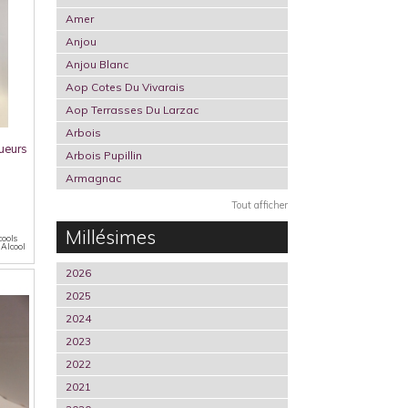
Amer
Anjou
Anjou Blanc
Aop Cotes Du Vivarais
Aop Terrasses Du Larzac
Arbois
ueurs
Arbois Pupillin
Armagnac
Tout afficher
Millésimes
cools
 Alcool
2026
2025
2024
2023
2022
2021