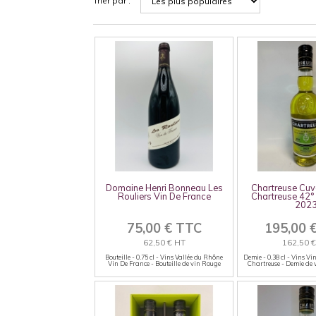
Trier par :
Domaine Henri Bonneau Les
Chartreuse Cuv
Rouliers Vin De France
Chartreuse 42°
202
75,00 € TTC
195,00 
62,50 € HT
162,50 
Bouteille - 0.75 cl - Vins Vallée du Rhône
Demie - 0.38 cl - Vins Vi
Vin De France - Bouteille de vin Rouge
Chartreuse - Demie de 