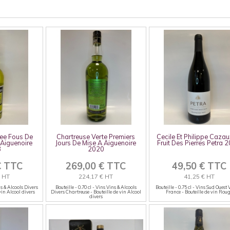
ee Fous De
Chartreuse Verte Premiers
Cecile Et Philippe Cazau
 Aiguenoire
Jours De Mise A Aiguenoire
Fruit Des Pierres Petra 
3
2020
€ TTC
269,00 € TTC
49,50 € TTC
€ HT
224,17 € HT
41,25 € HT
ns & Alcools Divers
Bouteille - 0.70 cl - Vins Vins & Alcools
Bouteille - 0.75 cl - Vins Sud Ouest
vin Alcool divers
Divers Chartreuse - Bouteille de vin Alcool
France - Bouteille de vin Rou
divers