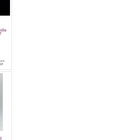
ille
7
lais
uge
d