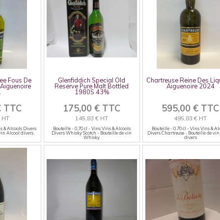
ee Fous De
Glenfiddich Special Old
Chartreuse Reine Des Liq
 Aiguenoire
Reserve Pure Malt Bottled
Aiguenoire 2024
1
1980S 43%
€ TTC
175,00 € TTC
595,00 € TTC
€ HT
145,83 € HT
495,83 € HT
ns & Alcools Divers
Bouteille - 0.70 cl - Vins Vins & Alcools
Bouteille - 0.70 cl - Vins Vins & Al
vin Alcool divers
Divers Whisky Scotch - Bouteille de vin
Divers Chartreuse - Bouteille de vin
Whisky
divers