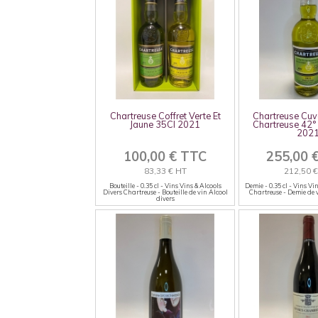
Chartreuse Coffret Verte Et
Chartreuse Cuv
Jaune 35Cl 2021
Chartreuse 42°
202
100,00 € TTC
255,00 
83,33 € HT
212,50 
Bouteille - 0.35 cl - Vins Vins & Alcools
Demie - 0.35 cl - Vins Vi
Divers Chartreuse - Bouteille de vin Alcool
Chartreuse - Demie de 
divers