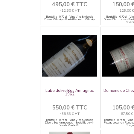
495,00 € TTC
150,00 
412,50 € HT
125,00 
Bouteille - 0.70 cl - Vins Vins & Alcools
Bouteille - 0.70 cl - Vi
Divers Whisky - Bouteille de vin Whisky
Divers Chartreuse - Bout
divers
Laberdolive Bas Armagnac
Domaine de Chev
1962
550,00 € TTC
105,00 
458,33 € HT
87,50 €
Bouteille - 0.75 cl - Vins Vins & Alcools
Bouteille - 0.75 cl - Vi
Divers Bas Armagnac - Bouteille de vin
Pessac Leognan Rouges -
Eau de Vie de Vin
Rouge