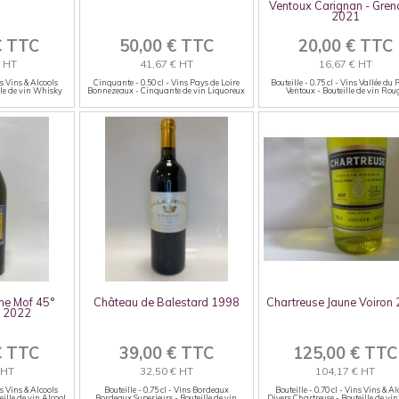
Ventoux Carignan - Gre
2021
€ TTC
50,00 € TTC
20,00 € TTC
€ HT
41,67 € HT
16,67 € HT
ns Vins & Alcools
Cinquante - 0.50 cl - Vins Pays de Loire
Bouteille - 0.75 cl - Vins Vallée du
lle de vin Whisky
Bonnezeaux - Cinquante de vin Liquoreux
Ventoux - Bouteille de vin Rou
ne Mof 45°
Château de Balestard 1998
Chartreuse Jaune Voiron
e 2022
€ TTC
39,00 € TTC
125,00 € TTC
 HT
32,50 € HT
104,17 € HT
ns Vins & Alcools
Bouteille - 0.75 cl - Vins Bordeaux
Bouteille - 0.70 cl - Vins Vins & Al
eille de vin Alcool
Bordeaux Superieurs - Bouteille de vin
Divers Chartreuse - Bouteille de vin