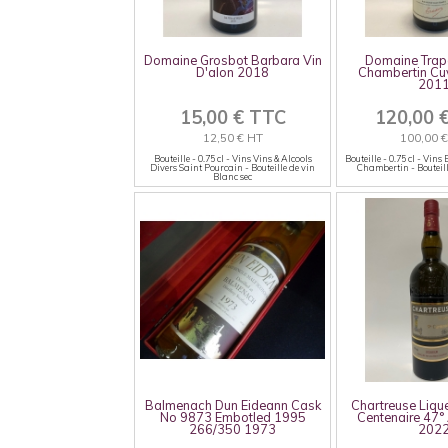
Domaine Grosbot Barbara Vin
Domaine Trap
D'alon 2018
Chambertin Cu
201
15,00 € TTC
120,00 
12,50 € HT
100,00 
Bouteille - 0.75 cl - Vins Vins & Alcools
Bouteille - 0.75 cl - Vi
Divers Saint Pourcain - Bouteille de vin
Chambertin - Bouteil
Blanc sec
Balmenach Dun Eideann Cask
Chartreuse Liqu
No 9873 Embotled 1995
Centenaire 47°
266/350 1973
202