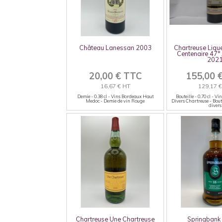
Château Lanessan 2003
Chartreuse Liqu
Centenaire 47°
202
20,00 € TTC
155,00 
16,67 € HT
129,17 
Demie - 0.38 cl - Vins Bordeaux Haut
Bouteille - 0.70 cl - Vi
Medoc - Demie de vin Rouge
Divers Chartreuse - Bout
divers
Chartreuse Une Chartreuse
Springbank