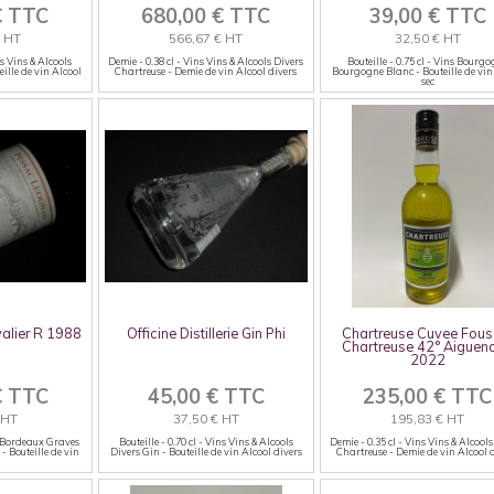
€ TTC
680,00 € TTC
39,00 € TTC
€ HT
566,67 € HT
32,50 € HT
ns Vins & Alcools
Demie - 0.38 cl - Vins Vins & Alcools Divers
Bouteille - 0.75 cl - Vins Bourg
eille de vin Alcool
Chartreuse - Demie de vin Alcool divers
Bourgogne Blanc - Bouteille de vi
sec
alier R 1988
Officine Distillerie Gin Phi
Chartreuse Cuvee Fous
Chartreuse 42° Aigueno
2022
€ TTC
45,00 € TTC
235,00 € TTC
 HT
37,50 € HT
195,83 € HT
ns Bordeaux Graves
Bouteille - 0.70 cl - Vins Vins & Alcools
Demie - 0.35 cl - Vins Vins & Alcool
 Bouteille de vin
Divers Gin - Bouteille de vin Alcool divers
Chartreuse - Demie de vin Alcool 