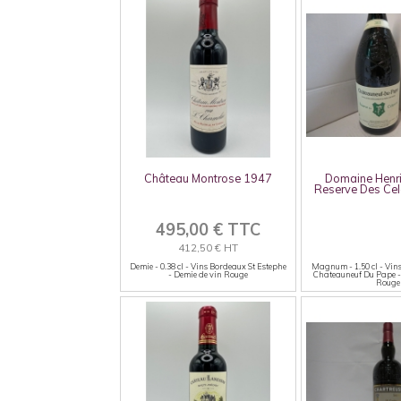
Château Montrose 1947
Domaine Henr
Reserve Des Cel
495,00 € TTC
412,50 € HT
Demie - 0.38 cl - Vins Bordeaux St Estephe
Magnum - 1.50 cl - Vin
- Demie de vin Rouge
Chateauneuf Du Pape 
Rouge