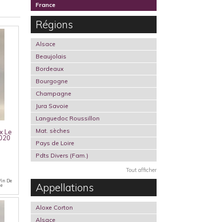
France
Régions
Alsace
Beaujolais
Bordeaux
Bourgogne
Champagne
Jura Savoie
Languedoc Roussillon
Mat. sèches
x Le
2020
Pays de Loire
Pdts Divers (Fam.)
Tout afficher
 Vin De
Appellations
ge
Aloxe Corton
Alsace