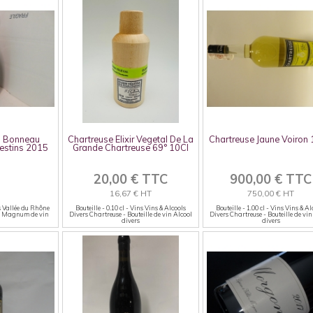
i Bonneau
Chartreuse Elixir Vegetal De La
Chartreuse Jaune Voiron
estins 2015
Grande Chartreuse 69° 10Cl
20,00 € TTC
900,00 € TTC
16,67 € HT
750,00 € HT
s Vallée du Rhône
Bouteille - 0.10 cl - Vins Vins & Alcools
Bouteille - 1.00 cl - Vins Vins & Al
- Magnum de vin
Divers Chartreuse - Bouteille de vin Alcool
Divers Chartreuse - Bouteille de vin
divers
divers