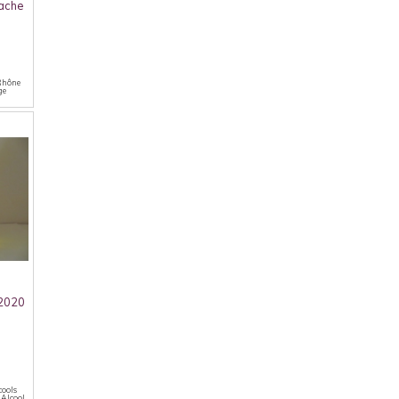
nache
 Rhône
ge
 2020
cools
 Alcool