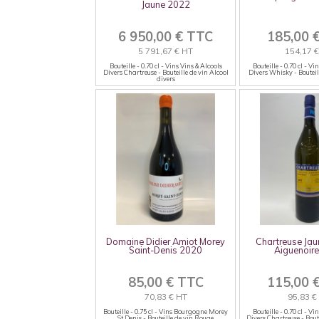
Jaune 2022
6 950,00 € TTC
185,00 
5 791,67 € HT
154,17 
Bouteille - 0.70 cl - Vins Vins & Alcools
Bouteille - 0.70 cl - Vi
Divers Chartreuse - Bouteille de vin Alcool
Divers Whisky - Boutei
divers
Domaine Didier Amiot Morey
Chartreuse Jau
Saint-Denis 2020
Aiguenoir
85,00 € TTC
115,00 
70,83 € HT
95,83 €
Bouteille - 0.75 cl - Vins Bourgogne Morey
Bouteille - 0.70 cl - Vi
St Denis - Bouteille de vin Rouge
Divers Chartreuse - Bout