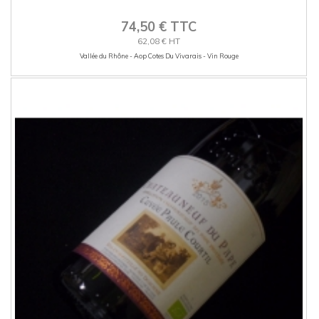
74,50 € TTC
62,08 € HT
Vallée du Rhône - Aop Cotes Du Vivarais - Vin Rouge