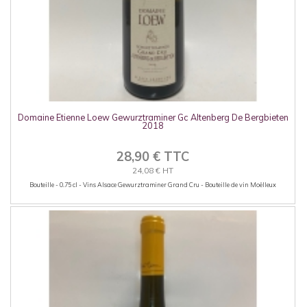
Domaine Etienne Loew Gewurztraminer Gc Altenberg De Bergbieten
2018
28,90 € TTC
24,08 € HT
Bouteille - 0.75 cl - Vins Alsace Gewurztraminer Grand Cru - Bouteille de vin Moëlleux