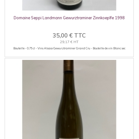
Domaine Seppi Landmann Gewurztraminer Zinnkoeplfe 1998
35,00 € TTC
29,17 € HT
Bouteille - 0.75 cl - Vins Alsace Gewurztraminer Grand Cru - Bouteille de vin Blanc sec