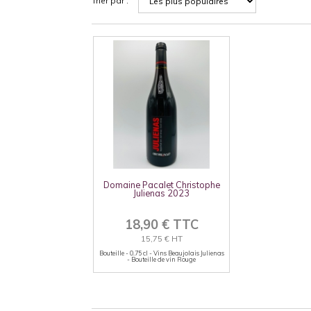
Trier par :
Domaine Pacalet Christophe
Julienas 2023
18,90 € TTC
15,75 € HT
Bouteille - 0.75 cl - Vins Beaujolais Julienas
- Bouteille de vin Rouge