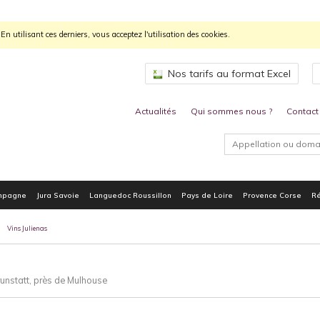
n utilisant ces derniers, vous acceptez l'utilisation des cookies.
Nos tarifs au format Excel
Actualités
Qui sommes nous ?
Contact
mpagne
Jura Savoie
Languedoc Roussillon
Pays de Loire
Provence Corse
Ré
Vins Julienas
runstatt, près de Mulhouse