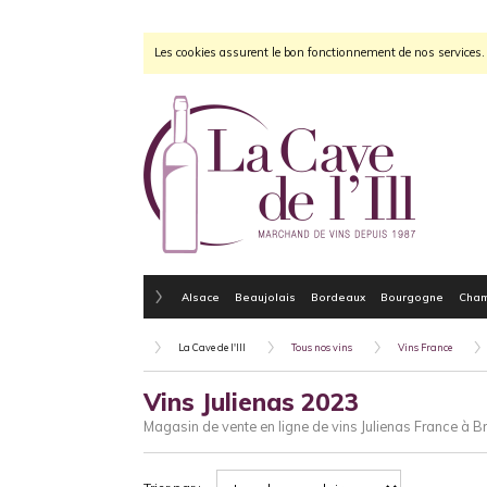
Les cookies assurent le bon fonctionnement de nos services. E
Alsace
Beaujolais
Bordeaux
Bourgogne
Cha
La Cave de l'Ill
Tous nos vins
Vins France
Vins Julienas 2023
Magasin de vente en ligne de vins Julienas France à B