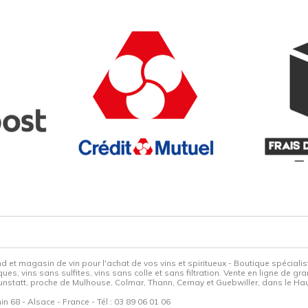
 et magasin de vin pour l'achat de vos vins et spiritueux - Boutique spécialist
s, vins sans sulfites, vins sans colle et sans filtration. Vente en ligne de 
à Brunstatt, proche de Mulhouse, Colmar, Thann, Cernay et Guebwiller, dans le Ha
Rhin 68 - Alsace - France - Tél : 03 89 06 01 06