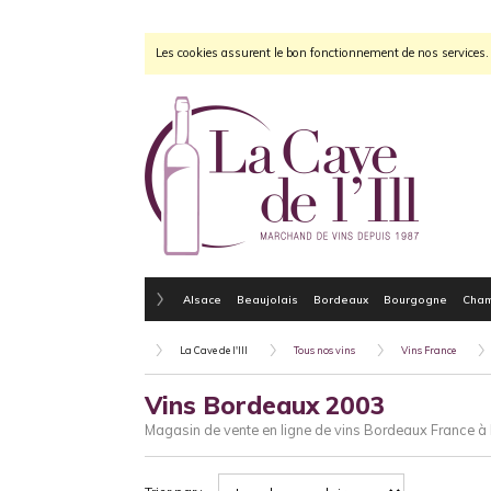
Les cookies assurent le bon fonctionnement de nos services. E
Alsace
Beaujolais
Bordeaux
Bourgogne
Cha
La Cave de l'Ill
Tous nos vins
Vins France
Vins Bordeaux 2003
Magasin de vente en ligne de vins Bordeaux France à 