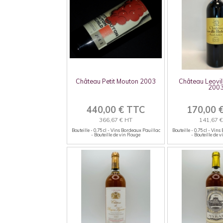
Château Petit Mouton 2003
Château Leovil
200
440,00 € TTC
170,00 
366,67 € HT
141,67 
Bouteille - 0.75 cl - Vins Bordeaux Pauillac
Bouteille - 0.75 cl - Vins
- Bouteille de vin Rouge
- Bouteille de 