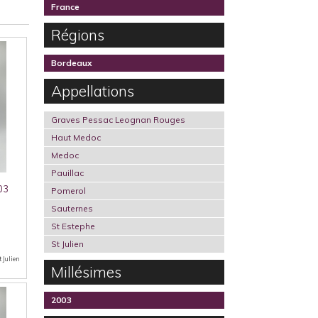
France
Régions
Bordeaux
Appellations
Graves Pessac Leognan Rouges
Haut Medoc
Medoc
Pauillac
03
Pomerol
Sauternes
St Estephe
St Julien
t Julien
Millésimes
2003