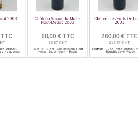
yrat 2003
Château Sociando-Mallet
Château les Forts De La
Haut-Medoc 2003
2003
€ TTC
68,00 € TTC
260,00 € TTC
 HT
56,67 € HT
216,67 € HT
 Vins Bordeaux
Bouteille - 0.75 cl - Vins Bordeaux Haut
Bouteille - 0.75 cl - Vins Bordeaux 
de vin Liquoreux
Medoc - Bouteille de vin Rouge
- Bouteille de vin Rouge