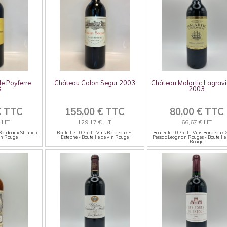
le Poyferre
Château Calon Segur 2003
Château Malartic Lagravi
3
2003
€ TTC
155,00 € TTC
80,00 € TTC
€ HT
129,17 € HT
66,67 € HT
 Bordeaux St Julien
Bouteille - 0.75 cl - Vins Bordeaux St
Bouteille - 0.75 cl - Vins Bordeaux
vin Rouge
Estephe - Bouteille de vin Rouge
Pessac Leognan Rouges - Bouteille
Rouge