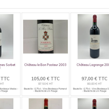
mes Sorbet
Château le Bon Pasteur 2003
Château Lagrange 20
3
€ TTC
105,00 € TTC
97,00 € TTC
 HT
87,50 € HT
80,83 € HT
ns Bordeaux Medoc -
Bouteille - 0.75 cl - Vins Bordeaux Pomerol
Bouteille - 0.75 cl - Vins Bordeaux S
in Rouge
- Bouteille de vin Rouge
- Bouteille de vin Rouge