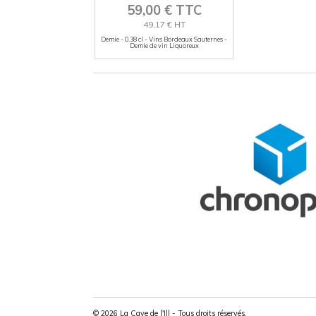
59,00 € TTC
49,17 € HT
Demie - 0.38 cl - Vins Bordeaux Sauternes -
Demie de vin Liquoreux
© 2026 La Cave de l'Ill - Tous droits réservés.