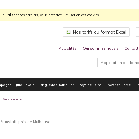
n utilisant ces derniers, vous acceptez l'utilisation des cookies.
Nos tarifs au format Excel
Actualités
Qui sommes nous ?
Contact
mpagne
Jura Savoie
Languedoc Roussillon
Pays de Loire
Provence Corse
Ré
Vins Bordeaux
Brunstatt, près de Mulhouse