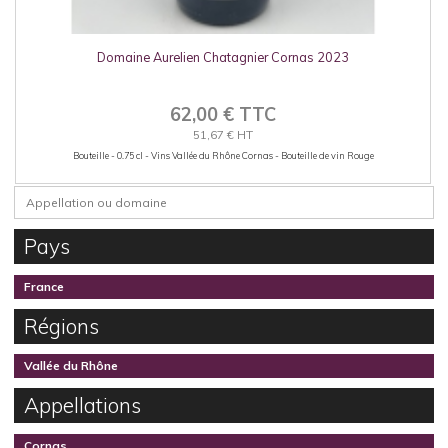
Domaine Aurelien Chatagnier Cornas 2023
62,00 € TTC
51,67 € HT
Bouteille - 0.75 cl - Vins Vallée du Rhône Cornas - Bouteille de vin Rouge
Pays
France
Régions
Vallée du Rhône
Appellations
Cornas