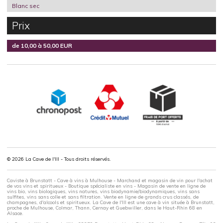
Blanc sec
Prix
de 10,00 à 50,00 EUR
© 2026 La Cave de l'Ill - Tous droits réservés.
Caviste à Brunstatt - Cave à vins à Mulhouse - Marchand et magasin de vin pour l'achat
de vos vins et spiritueux - Boutique spécialiste en vins - Magasin de vente en ligne de
vins bio, vins biologiques, vins natures, vins biodynamie/biodynamiques, vins sans
sulfites, vins sans colle et sans filtration. Vente en ligne de grands crus classés, de
champagnes, d'alcools et spiritueux. La Cave de l'Ill est une cave à vin située à Brunstatt,
proche de Mulhouse, Colmar, Thann, Cernay et Guebwiller, dans le Haut-Rhin 68 en
Alsace.