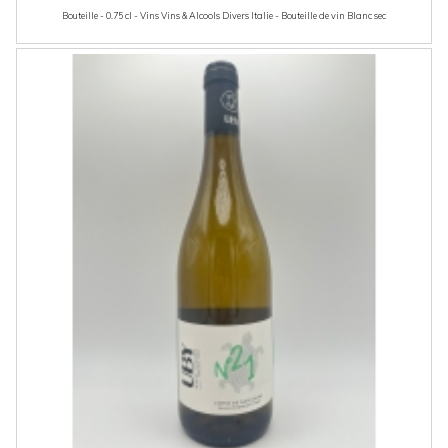
Bouteille - 0.75 cl - Vins Vins & Alcools Divers Italie - Bouteille de vin Blanc sec