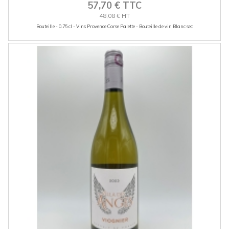
57,70 € TTC
48,08 € HT
Bouteille - 0.75 cl - Vins Provence Corse Palette - Bouteille de vin Blanc sec