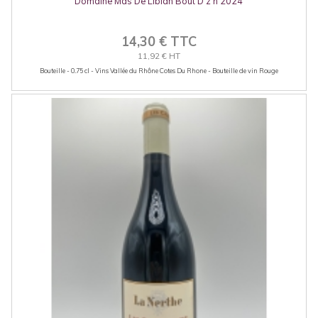
Domaine Mas De Libian Bout D'z'n 2024
14,30 € TTC
11,92 € HT
Bouteille - 0.75 cl - Vins Vallée du Rhône Cotes Du Rhone - Bouteille de vin Rouge