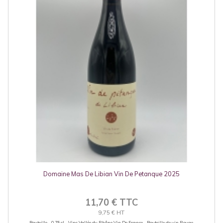
Domaine Mas De Libian Vin De Petanque 2025
11,70 € TTC
9,75 € HT
Bouteille - 0.75 cl - Vins Vallée du Rhône Vin De France - Bouteille de vin Rouge