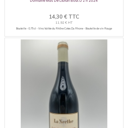
Domaine Mas De Libian Bout D'z'n 2024
14,30 € TTC
11,92 € HT
Bouteille - 0.75 cl - Vins Vallée du Rhône Cotes Du Rhone - Bouteille de vin Rouge