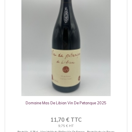
Domaine Mas De Libian Vin De Petanque 2025
11,70 € TTC
9,75 € HT
Bouteille - 0.75 cl - Vins Vallée du Rhône Vin De France - Bouteille de vin Rouge