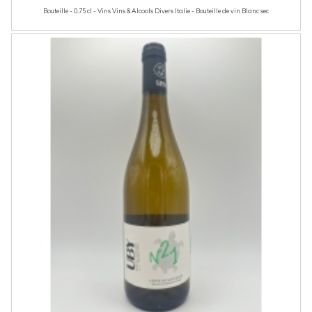
Bouteille - 0.75 cl - Vins Vins & Alcools Divers Italie - Bouteille de vin Blanc sec