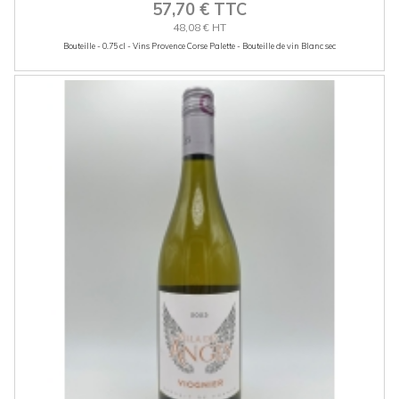
57,70 € TTC
48,08 € HT
Bouteille - 0.75 cl - Vins Provence Corse Palette - Bouteille de vin Blanc sec