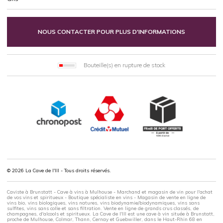
NOUS CONTACTER POUR PLUS D'INFORMATIONS
Bouteille(s) en rupture de stock
© 2026 La Cave de l'Ill - Tous droits réservés.
Caviste à Brunstatt - Cave à vins à Mulhouse - Marchand et magasin de vin pour l'achat
de vos vins et spiritueux - Boutique spécialiste en vins - Magasin de vente en ligne de
vins bio, vins biologiques, vins natures, vins biodynamie/biodynamiques, vins sans
sulfites, vins sans colle et sans filtration. Vente en ligne de grands crus classés, de
champagnes, d'alcools et spiritueux. La Cave de l'Ill est une cave à vin située à Brunstatt,
proche de Mulhouse, Colmar, Thann, Cernay et Guebwiller, dans le Haut-Rhin 68 en