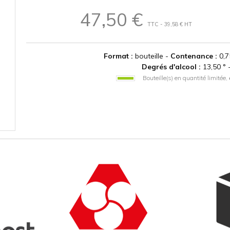
47,50 €
TTC - 39,58 € HT
Format :
bouteille -
Contenance :
0,7
Degrés d'alcool :
13,50 ° 
Bouteille(s) en quantité limitée,