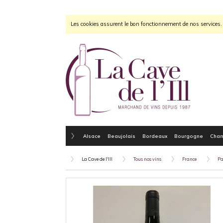
Les cookies assurent le bon fonctionnement de nos services. E
Alsace
Beaujolais
Bordeaux
Bourgogne
Cha
La Cave de l'Ill
Tous nos vins
France
Pa