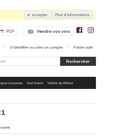
Accepter
Plus d'informations
PDF
Vendre vos vins
S'identifier ou créer un compte
Panier vide
gion Inconnue
Sud Ouest
Vallée du Rhône
21
ncerre