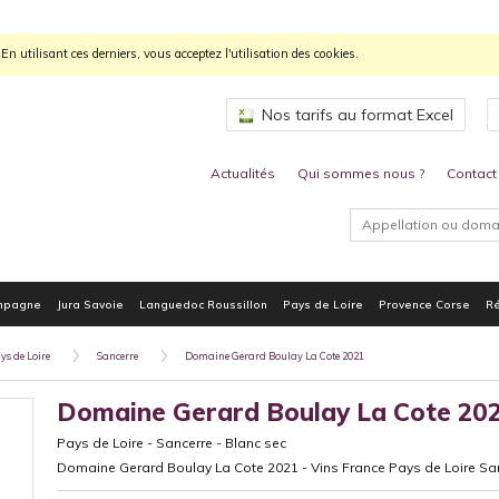
n utilisant ces derniers, vous acceptez l'utilisation des cookies.
Nos tarifs au format Excel
Actualités
Qui sommes nous ?
Contact
mpagne
Jura Savoie
Languedoc Roussillon
Pays de Loire
Provence Corse
Ré
ys de Loire
Sancerre
Domaine Gerard Boulay La Cote 2021
Domaine Gerard Boulay La Cote 20
Pays de Loire
-
Sancerre
-
Blanc sec
Domaine Gerard Boulay La Cote 2021 - Vins France Pays de Loire Sa