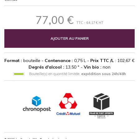
77,00 €
TTC - 64,17 € HT
AJOUTER AU PANIER
Format :
bouteille -
Contenance :
0,75 L -
Prix TTC /L
: 102,67 €
Degrés d'alcool :
13,50 ° -
Vin bio :
non
Bouteille(s) en quantité limitée,
expédition sous 24h/48h