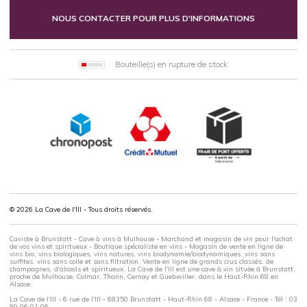
NOUS CONTACTER POUR PLUS D'INFORMATIONS
Bouteille(s) en rupture de stock
© 2026 La Cave de l'Ill - Tous droits réservés.
Caviste à Brunstatt - Cave à vins à Mulhouse - Marchand et magasin de vin pour l'achat
de vos vins et spiritueux - Boutique spécialiste en vins - Magasin de vente en ligne de
vins bio, vins biologiques, vins natures, vins biodynamie/biodynamiques, vins sans
sulfites, vins sans colle et sans filtration. Vente en ligne de grands crus classés, de
champagnes, d'alcools et spiritueux. La Cave de l'Ill est une cave à vin située à Brunstatt,
proche de Mulhouse, Colmar, Thann, Cernay et Guebwiller, dans le Haut-Rhin 68 en
Alsace.
La Cave de l'Ill - 6 rue de l'Ill - 68350 Brunstatt - Haut-Rhin 68 - Alsace - France - Tél : 03
89 06 01 06