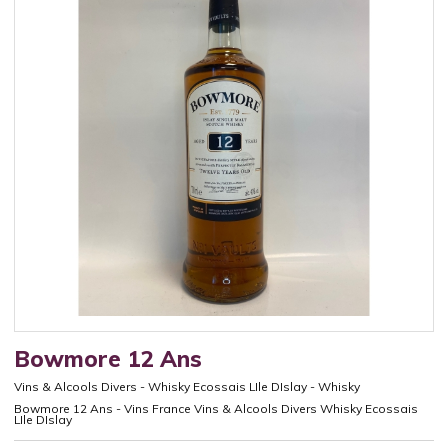
Bowmore 12 Ans
Vins & Alcools Divers
-
Whisky Ecossais LIle DIslay
-
Whisky
Bowmore 12 Ans - Vins France Vins & Alcools Divers Whisky Ecossais
LIle DIslay