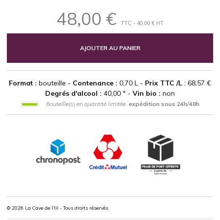
48,00 €
TTC - 40,00 € HT
AJOUTER AU PANIER
Format :
bouteille -
Contenance :
0,70 L -
Prix TTC /L
: 68,57 €
Degrés d'alcool :
40,00 ° -
Vin bio :
non
Bouteille(s) en quantité limitée,
expédition sous 24h/48h
© 2026 La Cave de l'Ill - Tous droits réservés.