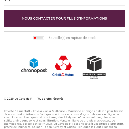
NOUS CONTACTER POUR PLUS D'INFORMATIONS
Bouteille(s) en rupture de stock
© 2026 La Cave de l'Ill - Tous droits réservés.
Caviste à Brunstatt - Cave à vins à Mulhouse - Marchand et magasin de vin pour l'achat
de vos vins et spiritueux - Boutique spécialiste en vins - Magasin de vente en ligne de
vins bio, vins biologiques, vins natures, vins biodynamie/biodynamiques, vins sans
sulfites, vins sans colle et sans filtration. Vente en ligne de grands crus classés, de
champagnes, d'alcools et spiritueux. La Cave de l'Ill est une cave à vin située à Brunstatt,
proche de Mulhouse, Colmar, Thann, Cernay et Guebwiller, dans le Haut-Rhin 68 en