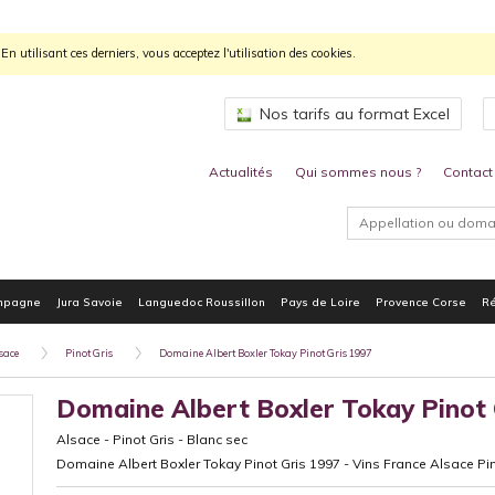
n utilisant ces derniers, vous acceptez l'utilisation des cookies.
Nos tarifs au format Excel
Actualités
Qui sommes nous ?
Contact
mpagne
Jura Savoie
Languedoc Roussillon
Pays de Loire
Provence Corse
Ré
sace
Pinot Gris
Domaine Albert Boxler Tokay Pinot Gris 1997
Domaine Albert Boxler Tokay Pinot 
Alsace
-
Pinot Gris
-
Blanc sec
Domaine Albert Boxler Tokay Pinot Gris 1997 - Vins France Alsace Pin