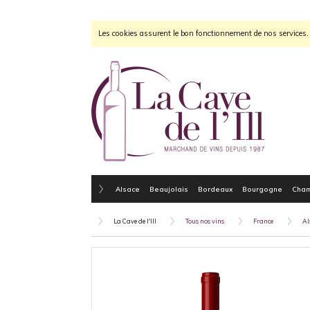
Les cookies assurent le bon fonctionnement de nos services. E
Alsace
Beaujolais
Bordeaux
Bourgogne
Cha
La Cave de l'Ill
Tous nos vins
France
Al