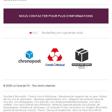
NOUS CONTACTER POUR PLUS D'INFORMATIONS
Bouteille(s) en rupture de stock
© 2026 La Cave de l'Ill - Tous droits réservés.
Caviste à Brunstatt - Cave à vins à Mulhouse - Marchand et magasin de vin pour l'achat
de vos vins et spiritueux - Boutique spécialiste en vins - Magasin de vente en ligne de
vins bio, vins biologiques, vins natures, vins biodynamie/biodynamiques, vins sans
sulfites, vins sans colle et sans filtration. Vente en ligne de grands crus classés, de
champagnes, d'alcools et spiritueux. La Cave de l'Ill est une cave à vin située à Brunstatt,
proche de Mulhouse, Colmar, Thann, Cernay et Guebwiller, dans le Haut-Rhin 68 en