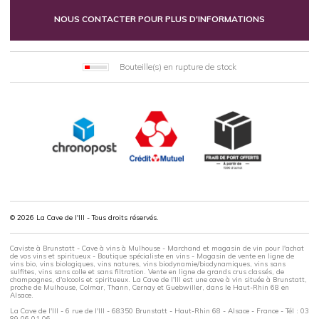
NOUS CONTACTER POUR PLUS D'INFORMATIONS
Bouteille(s) en rupture de stock
© 2026 La Cave de l'Ill - Tous droits réservés.
Caviste à Brunstatt - Cave à vins à Mulhouse - Marchand et magasin de vin pour l'achat
de vos vins et spiritueux - Boutique spécialiste en vins - Magasin de vente en ligne de
vins bio, vins biologiques, vins natures, vins biodynamie/biodynamiques, vins sans
sulfites, vins sans colle et sans filtration. Vente en ligne de grands crus classés, de
champagnes, d'alcools et spiritueux. La Cave de l'Ill est une cave à vin située à Brunstatt,
proche de Mulhouse, Colmar, Thann, Cernay et Guebwiller, dans le Haut-Rhin 68 en
Alsace.
La Cave de l'Ill - 6 rue de l'Ill - 68350 Brunstatt - Haut-Rhin 68 - Alsace - France - Tél : 03
89 06 01 06