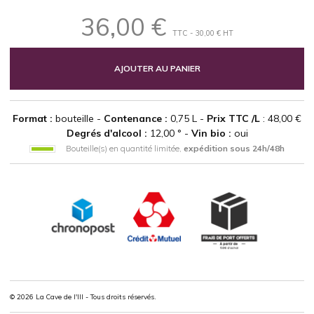
36,00 €
TTC - 30,00 € HT
AJOUTER AU PANIER
Format :
bouteille -
Contenance :
0,75 L -
Prix TTC /L
: 48,00 €
Degrés d'alcool :
12,00 ° -
Vin bio :
oui
Bouteille(s) en quantité limitée,
expédition sous 24h/48h
© 2026 La Cave de l'Ill - Tous droits réservés.