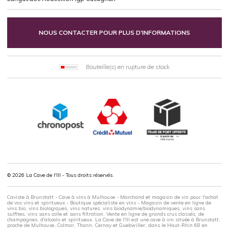
NOUS CONTACTER POUR PLUS D'INFORMATIONS
Bouteille(s) en rupture de stock
© 2026 La Cave de l'Ill - Tous droits réservés.
Caviste à Brunstatt - Cave à vins à Mulhouse - Marchand et magasin de vin pour l'achat
de vos vins et spiritueux - Boutique spécialiste en vins - Magasin de vente en ligne de
vins bio, vins biologiques, vins natures, vins biodynamie/biodynamiques, vins sans
sulfites, vins sans colle et sans filtration. Vente en ligne de grands crus classés, de
champagnes, d'alcools et spiritueux. La Cave de l'Ill est une cave à vin située à Brunstatt,
proche de Mulhouse, Colmar, Thann, Cernay et Guebwiller, dans le Haut-Rhin 68 en