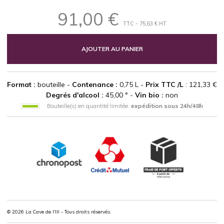
91,00 €
TTC - 75,83 € HT
AJOUTER AU PANIER
Format :
bouteille -
Contenance :
0,75 L -
Prix TTC /L
: 121,33 €
Degrés d'alcool :
45,00 ° -
Vin bio :
non
Bouteille(s) en quantité limitée,
expédition sous 24h/48h
© 2026 La Cave de l'Ill - Tous droits réservés.