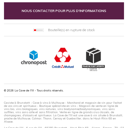
NOUS CONTACTER POUR PLUS D'INFORMATIONS
Bouteille(s) en rupture de stock
© 2026 La Cave de l'Ill - Tous droits réservés.
Caviste à Brunstatt - Cave à vins à Mulhouse - Marchand et magasin de vin pour l'achat
de vos vins et spiritueux - Boutique spécialiste en vins - Magasin de vente en ligne de
vins bio, vins biologiques, vins natures, vins biodynamie/biodynamiques, vins sans
sulfites, vins sans colle et sans filtration. Vente en ligne de grands crus classés, de
champagnes, d'alcools et spiritueux. La Cave de l'Ill est une cave à vin située à Brunstatt,
proche de Mulhouse, Colmar, Thann, Cernay et Guebwiller, dans le Haut-Rhin 68 en
Alsace.
La Cave de l'Ill - 6 rue de l'Ill - 68350 Brunstatt - Haut-Rhin 68 - Alsace - France - Tél : 03