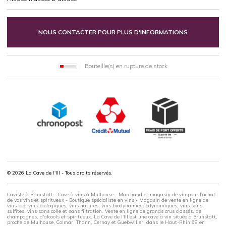
NOUS CONTACTER POUR PLUS D'INFORMATIONS
Bouteille(s) en rupture de stock
© 2026 La Cave de l'Ill - Tous droits réservés.
Caviste à Brunstatt - Cave à vins à Mulhouse - Marchand et magasin de vin pour l'achat
de vos vins et spiritueux - Boutique spécialiste en vins - Magasin de vente en ligne de
vins bio, vins biologiques, vins natures, vins biodynamie/biodynamiques, vins sans
sulfites, vins sans colle et sans filtration. Vente en ligne de grands crus classés, de
champagnes, d'alcools et spiritueux. La Cave de l'Ill est une cave à vin située à Brunstatt,
proche de Mulhouse, Colmar, Thann, Cernay et Guebwiller, dans le Haut-Rhin 68 en