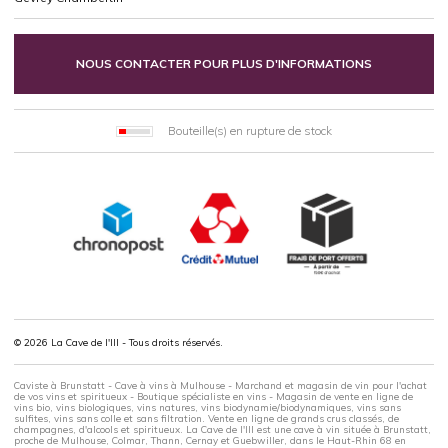
NOUS CONTACTER POUR PLUS D'INFORMATIONS
Bouteille(s) en rupture de stock
© 2026 La Cave de l'Ill - Tous droits réservés.
Caviste à Brunstatt - Cave à vins à Mulhouse - Marchand et magasin de vin pour l'achat
de vos vins et spiritueux - Boutique spécialiste en vins - Magasin de vente en ligne de
vins bio, vins biologiques, vins natures, vins biodynamie/biodynamiques, vins sans
sulfites, vins sans colle et sans filtration. Vente en ligne de grands crus classés, de
champagnes, d'alcools et spiritueux. La Cave de l'Ill est une cave à vin située à Brunstatt,
proche de Mulhouse, Colmar, Thann, Cernay et Guebwiller, dans le Haut-Rhin 68 en