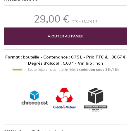
29,00 €
TTC - 24,17 € HT
AJOUTER AU PANIER
Format :
bouteille -
Contenance :
0,75 L -
Prix TTC /L
: 38,67 €
Degrés d'alcool :
5,00 ° -
Vin bio :
non
Bouteille(s) en quantité limitée,
expédition sous 24h/48h