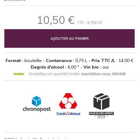
10,50 €
TTC - 8,75 € HT
AJOUTER AU PANIER
Format :
bouteille -
Contenance :
0,75 L -
Prix TTC /L
: 14,00 €
Degrés d'alcool :
6,00 ° -
Vin bio :
oui
Bouteille(s) en quantité limitée,
expédition sous 24h/48h