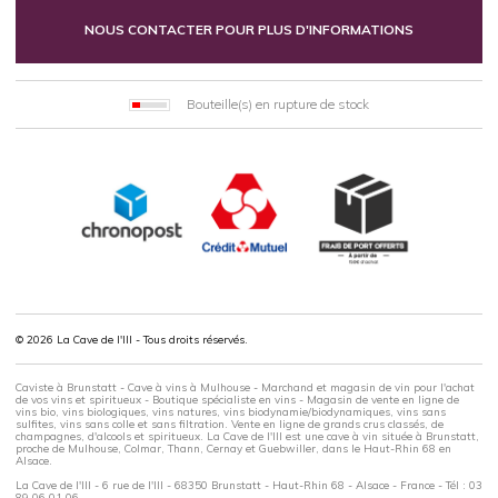
NOUS CONTACTER POUR PLUS D'INFORMATIONS
Bouteille(s) en rupture de stock
© 2026 La Cave de l'Ill - Tous droits réservés.
Caviste à Brunstatt - Cave à vins à Mulhouse - Marchand et magasin de vin pour l'achat
de vos vins et spiritueux - Boutique spécialiste en vins - Magasin de vente en ligne de
vins bio, vins biologiques, vins natures, vins biodynamie/biodynamiques, vins sans
sulfites, vins sans colle et sans filtration. Vente en ligne de grands crus classés, de
champagnes, d'alcools et spiritueux. La Cave de l'Ill est une cave à vin située à Brunstatt,
proche de Mulhouse, Colmar, Thann, Cernay et Guebwiller, dans le Haut-Rhin 68 en
Alsace.
La Cave de l'Ill - 6 rue de l'Ill - 68350 Brunstatt - Haut-Rhin 68 - Alsace - France - Tél : 03
89 06 01 06