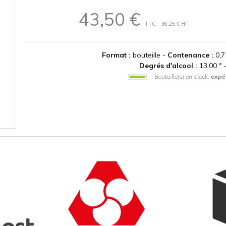
43,50 €
TTC - 36,25 € HT
Format :
bouteille -
Contenance :
0,7
Degrés d'alcool :
13,00 ° 
Bouteille(s) en stock,
expé