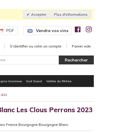
Accepter
Plus d'informations
PDF
Vendre vos vins
S'identifier ou créer un compte
Panier vide
gion Inconnue
Sud Ouest
Vallée du Rhône
 2023
anc Les Clous Perrons 2023
Vins France Bourgogne Bourgogne Blanc