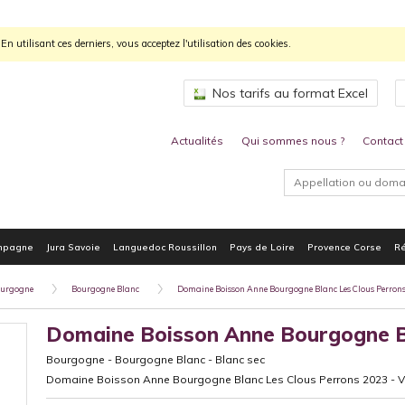
n utilisant ces derniers, vous acceptez l'utilisation des cookies.
Nos tarifs au format Excel
Actualités
Qui sommes nous ?
Contact
mpagne
Jura Savoie
Languedoc Roussillon
Pays de Loire
Provence Corse
Ré
urgogne
Bourgogne Blanc
Domaine Boisson Anne Bourgogne Blanc Les Clous Perrons
Domaine Boisson Anne Bourgogne Bl
Bourgogne
-
Bourgogne Blanc
-
Blanc sec
Domaine Boisson Anne Bourgogne Blanc Les Clous Perrons 2023 - 