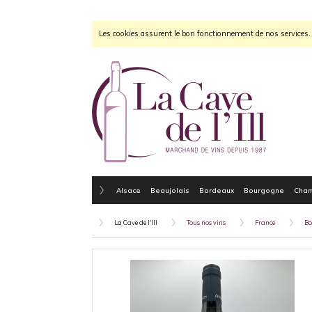
Les cookies assurent le bon fonctionnement de nos services. E
Alsace
Beaujolais
Bordeaux
Bourgogne
Cha
La Cave de l'Ill
Tous nos vins
France
Bo