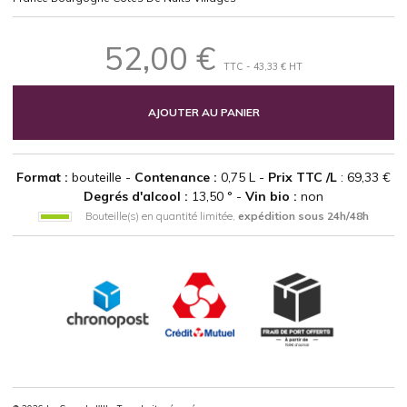
52,00 €
TTC - 43,33 € HT
AJOUTER AU PANIER
Format :
bouteille -
Contenance :
0,75 L -
Prix TTC /L
: 69,33 €
Degrés d'alcool :
13,50 ° -
Vin bio :
non
Bouteille(s) en quantité limitée,
expédition sous 24h/48h