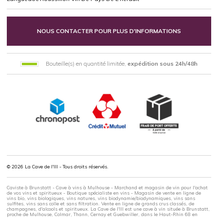
NOUS CONTACTER POUR PLUS D'INFORMATIONS
Bouteille(s) en quantité limitée,
expédition sous 24h/48h
© 2026 La Cave de l'Ill - Tous droits réservés.
Caviste à Brunstatt - Cave à vins à Mulhouse - Marchand et magasin de vin pour l'achat
de vos vins et spiritueux - Boutique spécialiste en vins - Magasin de vente en ligne de
vins bio, vins biologiques, vins natures, vins biodynamie/biodynamiques, vins sans
sulfites, vins sans colle et sans filtration. Vente en ligne de grands crus classés, de
champagnes, d'alcools et spiritueux. La Cave de l'Ill est une cave à vin située à Brunstatt,
proche de Mulhouse, Colmar, Thann, Cernay et Guebwiller, dans le Haut-Rhin 68 en