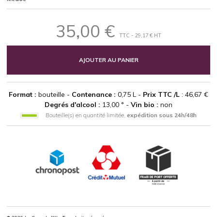
35,00 €
TTC - 29,17 € HT
AJOUTER AU PANIER
Format :
bouteille -
Contenance :
0,75 L -
Prix TTC /L
: 46,67 €
Degrés d'alcool :
13,00 ° -
Vin bio :
non
Bouteille(s) en quantité limitée,
expédition sous 24h/48h