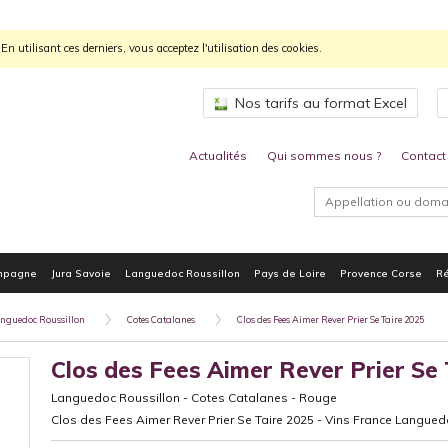
n utilisant ces derniers, vous acceptez l'utilisation des cookies.
Nos tarifs au format Excel
Actualités
Qui sommes nous ?
Contact
mpagne
Jura Savoie
Languedoc Roussillon
Pays de Loire
Provence Corse
Ré
nguedoc Roussillon
Cotes Catalanes
Clos des Fees Aimer Rever Prier Se Taire 2025
Clos des Fees Aimer Rever Prier Se 
Languedoc Roussillon
-
Cotes Catalanes
-
Rouge
Clos des Fees Aimer Rever Prier Se Taire 2025 - Vins France Langue