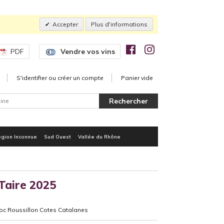
Accepter
Plus d'informations
PDF
Vendre vos vins
S'identifier ou créer un compte
Panier vide
gion Inconnue
Sud Ouest
Vallée du Rhône
Taire 2025
doc Roussillon Cotes Catalanes