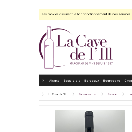
Les cookies assurent le bon fonctionnement de nos services. E
Alsace
Beaujolais
Bordeaux
Bourgogne
Cha
La Cave de l'Ill
Tous nos vins
France
La