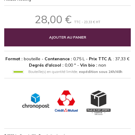
28,00 €
TTC - 23,33 € HT
AJOUTER AU PANIER
Format :
bouteille -
Contenance :
0,75 L -
Prix TTC /L
: 37,33 €
Degrés d'alcool :
0,00 ° -
Vin bio :
non
Bouteille(s) en quantité limitée,
expédition sous 24h/48h