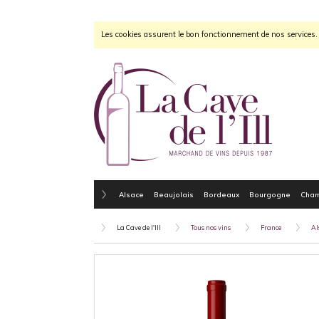
Les cookies assurent le bon fonctionnement de nos services. E
Alsace
Beaujolais
Bordeaux
Bourgogne
Cha
La Cave de l'Ill
Tous nos vins
France
Al