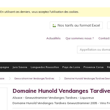
n utilisant ces derniers, vous acceptez l'utilisation des cookies.
Nos tarifs au format Excel
Actualités
Qui sommes nous ?
Contact
mpagne
Jura Savoie
Languedoc Roussillon
Pays de Loire
Provence Corse
Ré
sace
Gewurztraminer Vendanges Tardives
Domaine Hunold Vendanges Tardives Gew
Domaine Hunold Vendanges Tardiv
Alsace
-
Gewurztraminer Vendanges Tardives
-
Liquoreux
Domaine Hunold Vendanges Tardives Gewurztraminer 2005 - Vins F