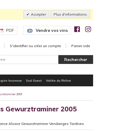
Accepter
Plus d'informations
PDF
Vendre vos vins
S'identifier ou créer un compte
Panier vide
gion Inconnue
Sud Ouest
Vallée du Rhône
urztraminer 2005
es Gewurztraminer 2005
rance Alsace Gewurztraminer Vendanges Tardives