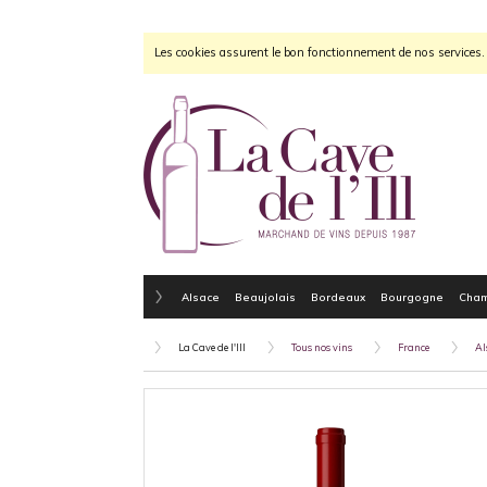
Les cookies assurent le bon fonctionnement de nos services. E
Alsace
Beaujolais
Bordeaux
Bourgogne
Cha
La Cave de l'Ill
Tous nos vins
France
Al