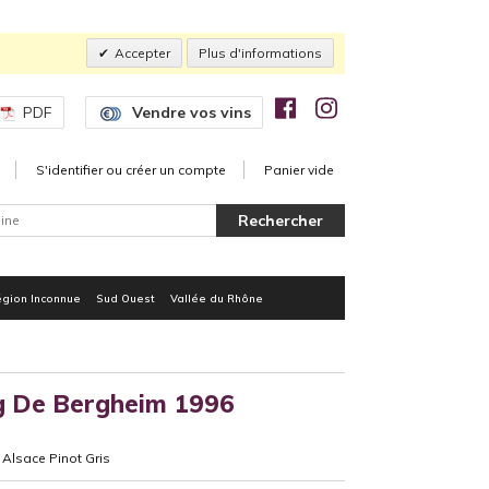
Accepter
Plus d'informations
PDF
Vendre vos vins
S'identifier ou créer un compte
Panier vide
gion Inconnue
Sud Ouest
Vallée du Rhône
g De Bergheim 1996
Alsace Pinot Gris