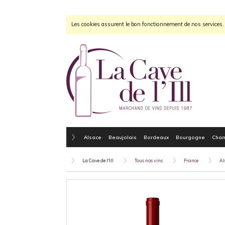
Les cookies assurent le bon fonctionnement de nos services. E
Alsace
Beaujolais
Bordeaux
Bourgogne
Cha
La Cave de l'Ill
Tous nos vins
France
Al