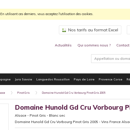
n utilisant ces derniers, vous acceptez l'utilisation des cookies.
Nos tarifs au format Excel
Actualités
Qui sommes nous ?
Contact
mpagne
Jura Savoie
Languedoc Roussillon
Pays de Loire
Provence Corse
Ré
sace
Pinot Gris
Domaine Hunold Gd Cru Vorbourg Pinot Gris 2005
Domaine Hunold Gd Cru Vorbourg Pi
Alsace
-
Pinot Gris
-
Blanc sec
Domaine Hunold Gd Cru Vorbourg Pinot Gris 2005 - Vins France Alsac