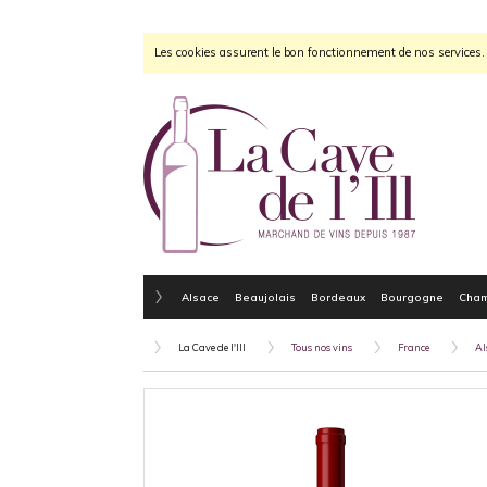
Les cookies assurent le bon fonctionnement de nos services. E
Alsace
Beaujolais
Bordeaux
Bourgogne
Cha
La Cave de l'Ill
Tous nos vins
France
Al