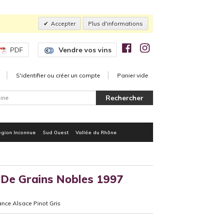
Accepter
Plus d'informations
PDF
Vendre vos vins
S'identifier ou créer un compte
Panier vide
gion Inconnue
Sud Ouest
Vallée du Rhône
 De Grains Nobles 1997
nce Alsace Pinot Gris