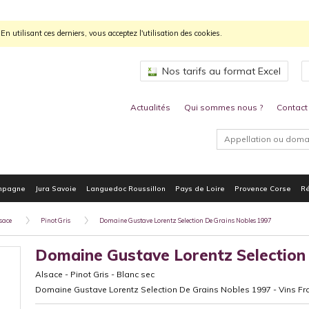
n utilisant ces derniers, vous acceptez l'utilisation des cookies.
Nos tarifs au format Excel
Actualités
Qui sommes nous ?
Contact
mpagne
Jura Savoie
Languedoc Roussillon
Pays de Loire
Provence Corse
Ré
sace
Pinot Gris
Domaine Gustave Lorentz Selection De Grains Nobles 1997
Domaine Gustave Lorentz Selection
Alsace
-
Pinot Gris
-
Blanc sec
Domaine Gustave Lorentz Selection De Grains Nobles 1997 - Vins Fra