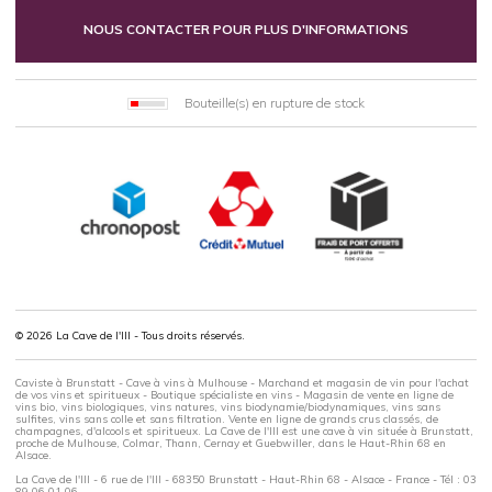
NOUS CONTACTER POUR PLUS D'INFORMATIONS
Bouteille(s) en rupture de stock
© 2026 La Cave de l'Ill - Tous droits réservés.
Caviste à Brunstatt - Cave à vins à Mulhouse - Marchand et magasin de vin pour l'achat
de vos vins et spiritueux - Boutique spécialiste en vins - Magasin de vente en ligne de
vins bio, vins biologiques, vins natures, vins biodynamie/biodynamiques, vins sans
sulfites, vins sans colle et sans filtration. Vente en ligne de grands crus classés, de
champagnes, d'alcools et spiritueux. La Cave de l'Ill est une cave à vin située à Brunstatt,
proche de Mulhouse, Colmar, Thann, Cernay et Guebwiller, dans le Haut-Rhin 68 en
Alsace.
La Cave de l'Ill - 6 rue de l'Ill - 68350 Brunstatt - Haut-Rhin 68 - Alsace - France - Tél : 03
89 06 01 06