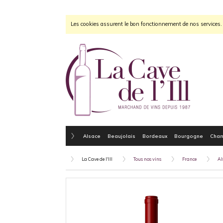
Les cookies assurent le bon fonctionnement de nos services. E
Alsace
Beaujolais
Bordeaux
Bourgogne
Cha
La Cave de l'Ill
Tous nos vins
France
Al