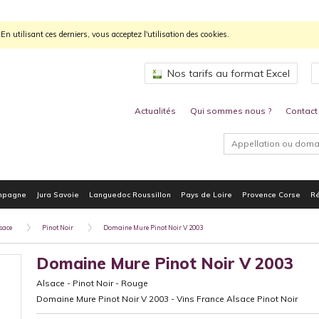
n utilisant ces derniers, vous acceptez l'utilisation des cookies.
Nos tarifs au format Excel
Actualités
Qui sommes nous ?
Contact
mpagne
Jura Savoie
Languedoc Roussillon
Pays de Loire
Provence Corse
Ré
sace
Pinot Noir
Domaine Mure Pinot Noir V 2003
Domaine Mure Pinot Noir V 2003
Alsace
-
Pinot Noir
-
Rouge
Domaine Mure Pinot Noir V 2003 - Vins France Alsace Pinot Noir