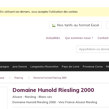
n utilisant ces derniers, vous acceptez l'utilisation des cookies.
Nos tarifs au format Excel
Actualités
Qui sommes nous ?
Contact
mpagne
Jura Savoie
Languedoc Roussillon
Pays de Loire
Provence Corse
Ré
sace
Riesling
Domaine Hunold Riesling 2000
Domaine Hunold Riesling 2000
Alsace
-
Riesling
-
Blanc sec
Domaine Hunold Riesling 2000 - Vins France Alsace Riesling