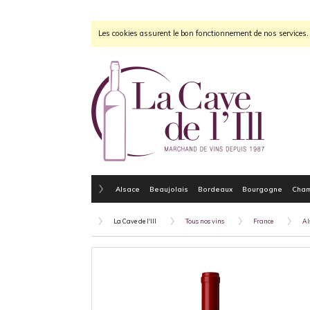
Les cookies assurent le bon fonctionnement de nos services. E
Alsace
Beaujolais
Bordeaux
Bourgogne
Cha
La Cave de l'Ill
Tous nos vins
France
Al