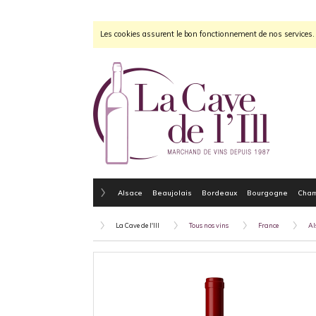
Les cookies assurent le bon fonctionnement de nos services. E
Alsace
Beaujolais
Bordeaux
Bourgogne
Cha
La Cave de l'Ill
Tous nos vins
France
Al