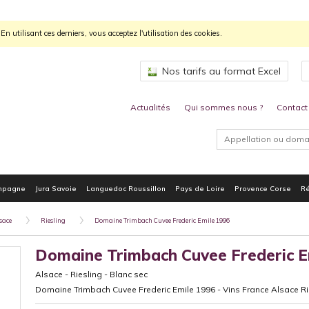
n utilisant ces derniers, vous acceptez l'utilisation des cookies.
Nos tarifs au format Excel
Actualités
Qui sommes nous ?
Contact
mpagne
Jura Savoie
Languedoc Roussillon
Pays de Loire
Provence Corse
Ré
sace
Riesling
Domaine Trimbach Cuvee Frederic Emile 1996
Domaine Trimbach Cuvee Frederic E
Alsace
-
Riesling
-
Blanc sec
Domaine Trimbach Cuvee Frederic Emile 1996 - Vins France Alsace Ri