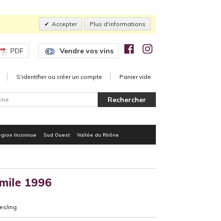
Accepter
Plus d'informations
PDF
Vendre vos vins
S'identifier ou créer un compte
Panier vide
gion Inconnue
Sud Ouest
Vallée du Rhône
mile 1996
esling