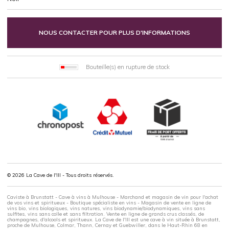
NOUS CONTACTER POUR PLUS D'INFORMATIONS
Bouteille(s) en rupture de stock
© 2026 La Cave de l'Ill - Tous droits réservés.
Caviste à Brunstatt - Cave à vins à Mulhouse - Marchand et magasin de vin pour l'achat
de vos vins et spiritueux - Boutique spécialiste en vins - Magasin de vente en ligne de
vins bio, vins biologiques, vins natures, vins biodynamie/biodynamiques, vins sans
sulfites, vins sans colle et sans filtration. Vente en ligne de grands crus classés, de
champagnes, d'alcools et spiritueux. La Cave de l'Ill est une cave à vin située à Brunstatt,
proche de Mulhouse, Colmar, Thann, Cernay et Guebwiller, dans le Haut-Rhin 68 en