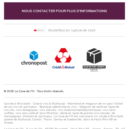
NOUS CONTACTER POUR PLUS D'INFORMATIONS
Bouteille(s) en rupture de stock
© 2026 La Cave de l'Ill - Tous droits réservés.
Caviste à Brunstatt - Cave à vins à Mulhouse - Marchand et magasin de vin pour l'achat
de vos vins et spiritueux - Boutique spécialiste en vins - Magasin de vente en ligne de
vins bio, vins biologiques, vins natures, vins biodynamie/biodynamiques, vins sans
sulfites, vins sans colle et sans filtration. Vente en ligne de grands crus classés, de
champagnes, d'alcools et spiritueux. La Cave de l'Ill est une cave à vin située à Brunstatt,
proche de Mulhouse, Colmar, Thann, Cernay et Guebwiller, dans le Haut-Rhin 68 en
Alsace.
La Cave de l'Ill - 6 rue de l'Ill - 68350 Brunstatt - Haut-Rhin 68 - Alsace - France - Tél : 03