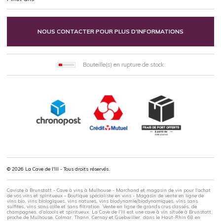
NOUS CONTACTER POUR PLUS D'INFORMATIONS
Bouteille(s) en rupture de stock
© 2026 La Cave de l'Ill - Tous droits réservés.
Caviste à Brunstatt - Cave à vins à Mulhouse - Marchand et magasin de vin pour l'achat
de vos vins et spiritueux - Boutique spécialiste en vins - Magasin de vente en ligne de
vins bio, vins biologiques, vins natures, vins biodynamie/biodynamiques, vins sans
sulfites, vins sans colle et sans filtration. Vente en ligne de grands crus classés, de
champagnes, d'alcools et spiritueux. La Cave de l'Ill est une cave à vin située à Brunstatt,
proche de Mulhouse, Colmar, Thann, Cernay et Guebwiller, dans le Haut-Rhin 68 en