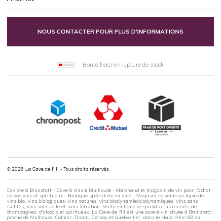
NOUS CONTACTER POUR PLUS D'INFORMATIONS
Bouteille(s) en rupture de stock
© 2026 La Cave de l'Ill - Tous droits réservés.
Caviste à Brunstatt - Cave à vins à Mulhouse - Marchand et magasin de vin pour l'achat
de vos vins et spiritueux - Boutique spécialiste en vins - Magasin de vente en ligne de
vins bio, vins biologiques, vins natures, vins biodynamie/biodynamiques, vins sans
sulfites, vins sans colle et sans filtration. Vente en ligne de grands crus classés, de
champagnes, d'alcools et spiritueux. La Cave de l'Ill est une cave à vin située à Brunstatt,
proche de Mulhouse, Colmar, Thann, Cernay et Guebwiller, dans le Haut-Rhin 68 en