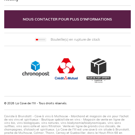
NOUS CONTACTER POUR PLUS D'INFORMATIONS
Bouteille(s) en rupture de stock
© 2026 La Cave de l'Ill - Tous droits réservés.
Caviste à Brunstatt - Cave à vins à Mulhouse - Marchand et magasin de vin pour l'achat
de vos vins et spiritueux - Boutique spécialiste en vins - Magasin de vente en ligne de
vins bio, vins biologiques, vins natures, vins biodynamie/biodynamiques, vins sans
sulfites, vins sans colle et sans filtration. Vente en ligne de grands crus classés, de
champagnes, d'alcools et spiritueux. La Cave de l'Ill est une cave à vin située à Brunstatt,
proche de Mulhouse, Colmar, Thann, Cernay et Guebwiller, dans le Haut-Rhin 68 en