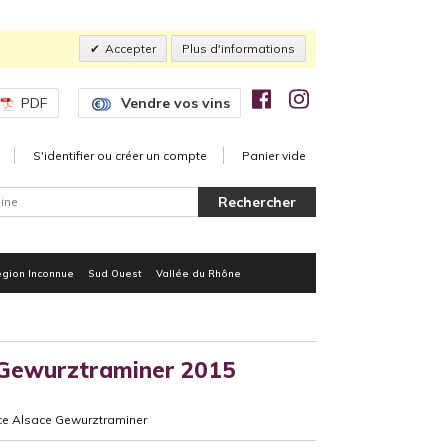
Accepter
Plus d'informations
PDF
Vendre vos vins
S'identifier ou créer un compte
Panier vide
gion Inconnue
Sud Ouest
Vallée du Rhône
 Gewurztraminer 2015
ce Alsace Gewurztraminer