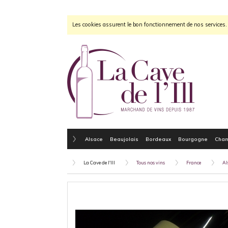
Les cookies assurent le bon fonctionnement de nos services. E
Alsace
Beaujolais
Bordeaux
Bourgogne
Cha
La Cave de l'Ill
Tous nos vins
France
Al