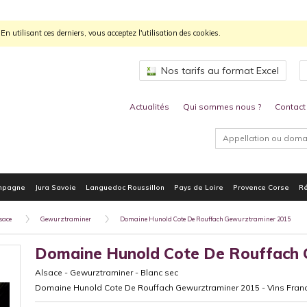
n utilisant ces derniers, vous acceptez l'utilisation des cookies.
Nos tarifs au format Excel
Actualités
Qui sommes nous ?
Contact
mpagne
Jura Savoie
Languedoc Roussillon
Pays de Loire
Provence Corse
Ré
sace
Gewurztraminer
Domaine Hunold Cote De Rouffach Gewurztraminer 2015
Domaine Hunold Cote De Rouffach
Alsace
-
Gewurztraminer
-
Blanc sec
Domaine Hunold Cote De Rouffach Gewurztraminer 2015 - Vins Fran