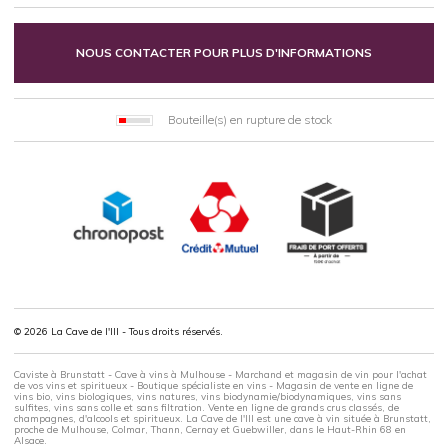
NOUS CONTACTER POUR PLUS D'INFORMATIONS
Bouteille(s) en rupture de stock
© 2026 La Cave de l'Ill - Tous droits réservés.
Caviste à Brunstatt - Cave à vins à Mulhouse - Marchand et magasin de vin pour l'achat
de vos vins et spiritueux - Boutique spécialiste en vins - Magasin de vente en ligne de
vins bio, vins biologiques, vins natures, vins biodynamie/biodynamiques, vins sans
sulfites, vins sans colle et sans filtration. Vente en ligne de grands crus classés, de
champagnes, d'alcools et spiritueux. La Cave de l'Ill est une cave à vin située à Brunstatt,
proche de Mulhouse, Colmar, Thann, Cernay et Guebwiller, dans le Haut-Rhin 68 en
Alsace.