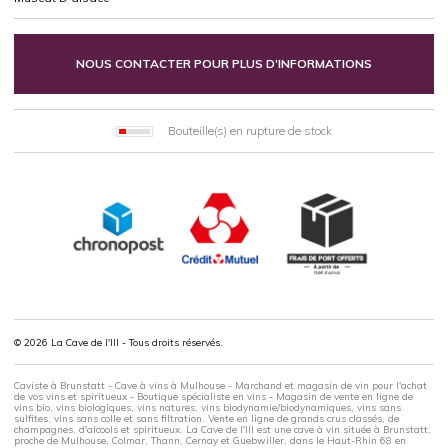
NOUS CONTACTER POUR PLUS D'INFORMATIONS
Bouteille(s) en rupture de stock
© 2026 La Cave de l'Ill - Tous droits réservés.
Caviste à Brunstatt - Cave à vins à Mulhouse - Marchand et magasin de vin pour l'achat
de vos vins et spiritueux - Boutique spécialiste en vins - Magasin de vente en ligne de
vins bio, vins biologiques, vins natures, vins biodynamie/biodynamiques, vins sans
sulfites, vins sans colle et sans filtration. Vente en ligne de grands crus classés, de
champagnes, d'alcools et spiritueux. La Cave de l'Ill est une cave à vin située à Brunstatt,
proche de Mulhouse, Colmar, Thann, Cernay et Guebwiller, dans le Haut-Rhin 68 en