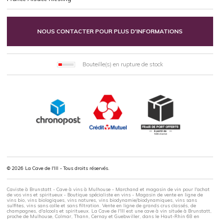
NOUS CONTACTER POUR PLUS D'INFORMATIONS
Bouteille(s) en rupture de stock
© 2026 La Cave de l'Ill - Tous droits réservés.
Caviste à Brunstatt - Cave à vins à Mulhouse - Marchand et magasin de vin pour l'achat
de vos vins et spiritueux - Boutique spécialiste en vins - Magasin de vente en ligne de
vins bio, vins biologiques, vins natures, vins biodynamie/biodynamiques, vins sans
sulfites, vins sans colle et sans filtration. Vente en ligne de grands crus classés, de
champagnes, d'alcools et spiritueux. La Cave de l'Ill est une cave à vin située à Brunstatt,
proche de Mulhouse, Colmar, Thann, Cernay et Guebwiller, dans le Haut-Rhin 68 en